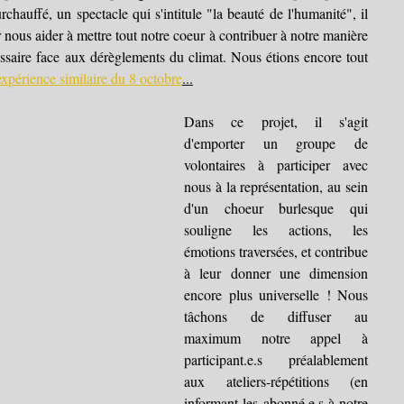
hauffé, un spectacle qui s'intitule "la beauté de l'humanité", il 
r nous aider à mettre tout notre coeur à contribuer à notre manière 
ssaire face aux dérèglements du climat. Nous étions encore tout 
expérience similaire du 8 octobre
...
Dans ce projet, il s'agit 
d'emporter un groupe de 
volontaires à participer avec 
nous à la représentation, au sein 
d'un choeur burlesque qui 
souligne les actions, les 
émotions traversées, et contribue 
à leur donner une dimension 
encore plus universelle ! Nous 
tâchons de diffuser au 
maximum notre appel à 
participant.e.s préalablement 
aux ateliers-répétitions (en 
informant les abonné.e.s à notre 