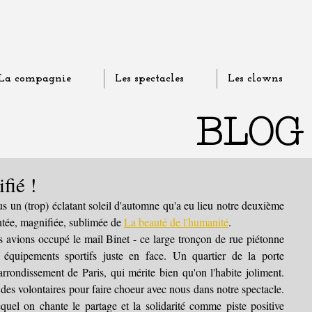
La compagnie
Les spectacles
Les clowns
BLOG
fié !
s un (trop) éclatant soleil d'automne qu'a eu lieu notre deuxième 
tée, magnifiée, sublimée de 
La beauté de l'humanité
.
 avions occupé le mail Binet - ce large tronçon de rue piétonne 
s équipements sportifs juste en face. Un quartier de la porte 
rondissement de Paris, qui mérite bien qu'on l'habite joliment. 
 des volontaires pour faire choeur avec nous dans notre spectacle. 
quel on chante le partage et la solidarité comme piste positive 