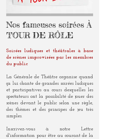
Nos fameuses soirées À
TOUR DE RÔLE
Soirées ludiques et théâtrales à base
de scènes improvisées par les membres
du public
La Générale de Théâtre organise quand
ça lui chante de grandes soirées ludiques
et participatives au cours desquelles les
spectateurs ont la possibilité de jouer des
scènes devant le public selon une règle,
des thèmes et des principes de jeu très
simples.
Inscrivez-vous à notre
Lettre
d'information
pour être au courant de la