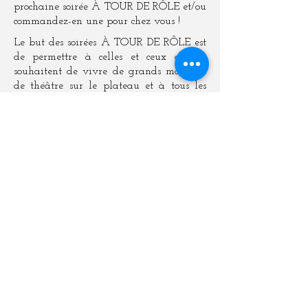
prochaine soirée À TOUR DE RÔLE et/ou
commandez-en une pour chez vous !
Le but des soirées À TOUR DE RÔLE est
de permettre à celles et ceux qui le
souhaitent de vivre de grands moments
de théâtre sur le plateau et à tous les
autres, d’en vivre d’aussi grands dans le
public!
De prochaines soirées À TOUR DE RÔLE
auront forcément lieu.
Guettez l'info !
La Générale de Théâtre c/o
MACVAC 20 rue Edouard
Pailleron 75019 Paris
contact@lageneraledetheatre.co
m
01 83 89 18 60
Lettre d'infos