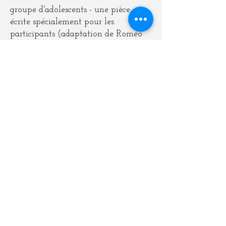
groupe d'adolescents - une pièce
écrite spécialement pour les
participants (adaptation de Roméo
et Juliette par Catherine Richon) -
représentation au Théâtre de
Ménilmontant -
Lien vers la page
Ce vieil avare d'Harpagon
- 12
séances d'1 heure - mai 2016 - Paris
20ème - un groupe d'enfants - une
pièce écrite spécialement pour
chacun des participants (adaptation
de l'Avare par Catherine Richon) -
représentation au Théâtre de
Ménilmontant -
Lien vers la page
Les enfants de Timpelbach
- 12
séances d'1h30 - mai 2015 - Paris